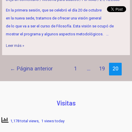
En la primera sesión, que se celebró el día 20 de octubre
en la nueva sede, tratamos de ofrecer una visión general
de lo que va a ser el curso de Filosofía. Esta visión se ocupó de
mostrar el programa y algunos aspectos metodológicos. …
INTRODUCCIÓN
Leer más »
A
LA
Paginación
←
Página anterior
1
…
19
20
HISTORIA
de
DE
entradas
LA
FILOSOFÍA
Visitas
1,178 total views, 1 views today