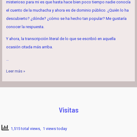
misterioso para mi es que hasta hace bien poco tiempo nadie conocía
el cuento de la muchacha y ahora es de dominio público. ¿Quién lo ha
descubierto? ¿dónde? ¿cómo se ha hecho tan popular? Me gustaría
conocer la respuesta.
Y ahora, la transcripción literal de lo que se escribió en aquella
ocasión citada más arriba.
…
EL
Leer más »
POZO
DE
LOS
BAÑALES
Visitas
1,515 total views, 1 views today