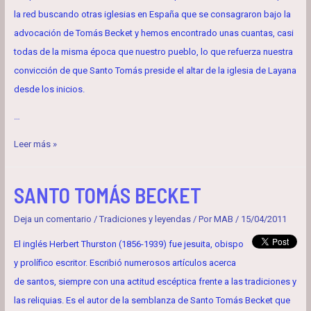
la red buscando otras iglesias en España que se consagraron bajo la
advocación de Tomás Becket y hemos encontrado unas cuantas, casi
todas de la misma época que nuestro pueblo, lo que refuerza nuestra
convicción de que Santo Tomás preside el altar de la iglesia de Layana
desde los inicios.
…
IGLESIAS
Leer más »
CANTUARIENSES
SANTO TOMÁS BECKET
Deja un comentario
/
Tradiciones y leyendas
/ Por
MAB
/
15/04/2011
El inglés Herbert Thurston (1856-1939) fue jesuita, obispo
y prolífico escritor. Escribió numerosos artículos acerca
de santos, siempre con una actitud escéptica frente a las tradiciones y
las reliquias. Es el autor de la semblanza de Santo Tomás Becket que