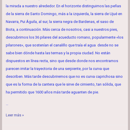
la mirada a nuestro alrededor. En el horizonte distinguimos las peñas
de la sierra de Santo Domingo, más a la izquierda, la sierra de Ujué en
Navarra, Pui Águila, al sur, la sierra negra de Bardenas, el saso de
Biota, a continuación. Más cerca de nosotros, casi a nuestros pies,
descubrimos los 36 pilares del acueducto romano, popularmente «los
pilarones», que sostenían el canalillo que traía el agua desde no se
sabe bien dónde hasta las termas y la propia ciudad. No están
dispuestos en línea recta, sino que desde donde nos encontramos
parecen imitar la trayectoria de una serpiente, por la curva que
describen. Más tarde descubriremos que no es curva caprichosa sino
que es la forma de la cantera que le sirve de cimiento, tan sólida, que
ha permitido que 1600 años más tarde aguanten de pie.
…
LA
Leer más »
RUECA