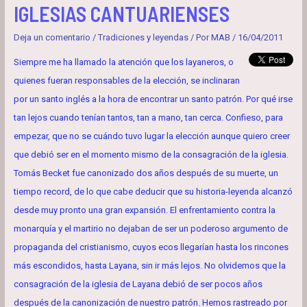
IGLESIAS CANTUARIENSES
Deja un comentario
/
Tradiciones y leyendas
/ Por
MAB
/
16/04/2011
Siempre me ha llamado la atención que los layaneros, o
quienes fueran responsables de la elección, se inclinaran
por un santo inglés a la hora de encontrar un santo patrón. Por qué irse
tan lejos cuando tenían tantos, tan a mano, tan cerca. Confieso, para
empezar, que no se cuándo tuvo lugar la elección aunque quiero creer
que debió ser en el momento mismo de la consagración de la iglesia.
Tomás Becket fue canonizado dos años después de su muerte, un
tiempo record, de lo que cabe deducir que su historia-leyenda alcanzó
desde muy pronto una gran expansión. El enfrentamiento contra la
monarquía y el martirio no dejaban de ser un poderoso argumento de
propaganda del cristianismo, cuyos ecos llegarían hasta los rincones
más escondidos, hasta Layana, sin ir más lejos. No olvidemos que la
consagración de la iglesia de Layana debió de ser pocos años
después de la canonización de nuestro patrón. Hemos rastreado por