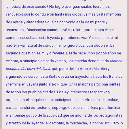
la noticia de este cuento? No logro averiguar cuales fueron los
vericuetos que lo condujeron hasta mis oídos. La más vasta memoria
de Layana y alrededores que he conocido es la de mi padre y
recuerdo su fascinación cuando leyó mi relato porque para él era
como si escuchase esta leyenda por primera vez. Y si no ha sido mi
padre la vía natural de conocimiento ignoro cuál otra pudo ser. La
segunda cuestión es muy diferente. Desde hace unos pocos años se
celebra, a principios de cada verano, una marcha denominada
Marcha
nocturna del pozo del diablo
que parte del río Arba en Malpica y
siguiendo su curso hasta Biota desvía su trayectoria hacia los Bañales
y termina en Layana junto al río Riguel. En la marcha participan gentes
de todos los pueblos citados. Los Ayuntamientos respectivos
organizan y obsequian a los participantes con refrescos, chocolate,
etc. La marcha es nocturna, supongo que con luna llena para iluminar
el ambiente gótico de la actividad que se adorna de los protagonistas
y atrezzo de la leyenda: el demonio, la muchacha, la noche, etc. Pero lo