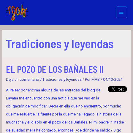
Ir
al
Main
contenido
Menu
Tradiciones y leyendas
EL POZO DE LOS BAÑALES II
Deja un comentario
/
Tradiciones y leyendas
/ Por
MAB
/
04/10/2021
Al releer por encima alguna de las entradas del blog de
Layana me encuentro con una noticia que me veo en la
obligación de modificar. Decía en ella que no encuentro, por mucho
que me esfuerce, la fuente por la que me ha llegado la historia de la
muchacha y el diablo en el pozo de los Bañales. Ni mi padre, ni nadie
de su edad me la ha contado, entonces, ¿de dónde ha salido? Sigo