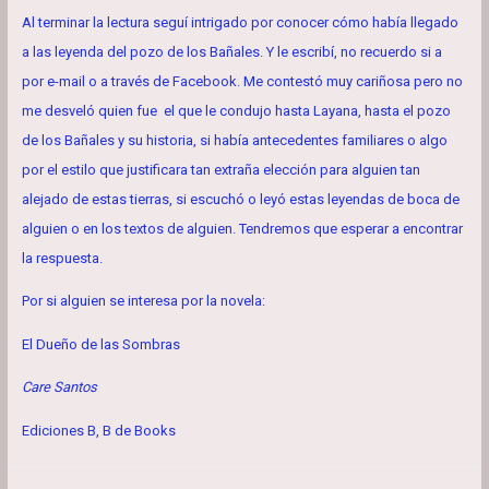
Al terminar la lectura seguí intrigado por conocer cómo había llegado
a las leyenda del pozo de los Bañales. Y le escribí, no recuerdo si a
por e-mail o a través de Facebook. Me contestó muy cariñosa pero no
me desveló quien fue el que le condujo hasta Layana, hasta el pozo
de los Bañales y su historia, si había antecedentes familiares o algo
por el estilo que justificara tan extraña elección para alguien tan
alejado de estas tierras, si escuchó o leyó estas leyendas de boca de
alguien o en los textos de alguien. Tendremos que esperar a encontrar
la respuesta.
Por si alguien se interesa por la novela:
El Dueño de las Sombras
Care Santos
Ediciones B, B de Books