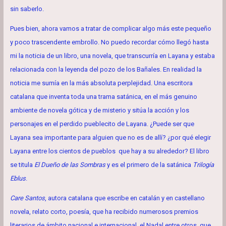
sin saberlo.
Pues bien, ahora vamos a tratar de complicar algo más este pequeño
y poco trascendente embrollo. No puedo recordar cómo llegó hasta
mi la noticia de un libro, una novela, que transcurría en Layana y estaba
relacionada con la leyenda del pozo de los Bañales. En realidad la
noticia me sumía en la más absoluta perplejidad. Una escritora
catalana que inventa toda una trama satánica, en el más genuino
ambiente de novela gótica y de misterio y sitúa la acción y los
personajes en el perdido pueblecito de Layana. ¿Puede ser que
Layana sea importante para alguien que no es de allí? ¿por qué elegir
Layana entre los cientos de pueblos que hay a su alrededor? El libro
se titula
El Dueño de las Sombras
y es el primero de la satánica
Trilogía
Eblus
.
Care Santos
, autora catalana que escribe en catalán y en castellano
novela, relato corto, poesía, que ha recibido numerosos premios
literarios de ámbito nacional e internacional, el Nadal entre otros, que