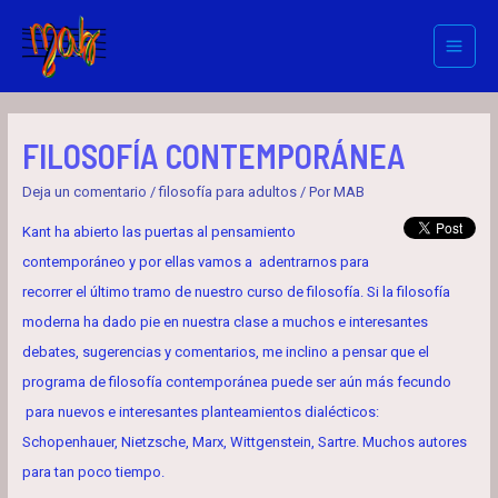
Ir
al
Main
contenido
Menu
FILOSOFÍA CONTEMPORÁNEA
Deja un comentario
/
filosofía para adultos
/ Por
MAB
Kant ha abierto las puertas al pensamiento
contemporáneo y por ellas vamos a adentrarnos para
recorrer el último tramo de nuestro curso de filosofía. Si la filosofía
moderna ha dado pie en nuestra clase a muchos e interesantes
debates, sugerencias y comentarios, me inclino a pensar que el
programa de filosofía contemporánea puede ser aún más fecundo
para nuevos e interesantes planteamientos dialécticos:
Schopenhauer, Nietzsche, Marx, Wittgenstein, Sartre. Muchos autores
para tan poco tiempo.