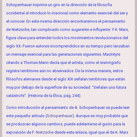
Schopenhauer imprime un giro en la dirección de la filosofía
occidental al introducir lo irracional como elemento esencial del ser y
el conocer. En esta misma dirección encontraremos el pensamiento
de Nietzsche, tan complicado como sugerente e influyente. Y K. Marx,
figura clave para entender todos los movimientos revolucionarios del
siglo XX. Fueron autores incomprendidos en su tiempo pero lanzaban
un mensaje esencial para las generaciones siguientes. MacIntyre
citando a Thomas Mann decía que el artista, como el sismógrafo
registra temblores aún no abservados. De la misma manera, estos
filósofos alemanes desde el siglo XIX señalan temblores que están
muy por debajo de la superficie de su sociedad: “Señalan una futura
catástrofe”. (Historia de la Ética, pág. 244).
Como introducción al pensamiento de A. Schopenhauer se puede leer
este pequeño artículo (
Schopenhauer
). Aunque es muy probable que
se produzcan algunos cambios, puede adelantarse el guión para la
exposición de F.
Nietzsche
desde este enlace, igual que el de K. Marx